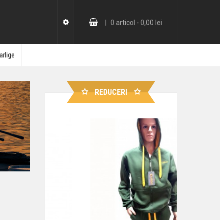
|
0
articol -
0,00 lei
arlige
REDUCERI