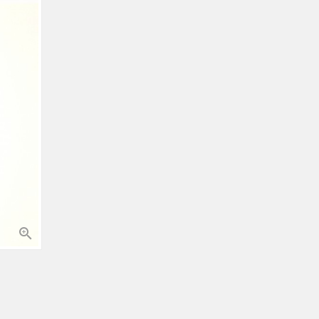
COSTUM IMPERMEABIL
BUC
