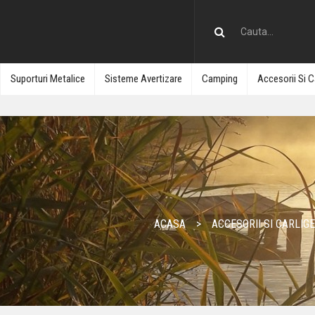
Suporturi Metalice
Sisteme Avertizare
Camping
Accesorii Si C
ACASA
ACCESORII SI CARLIGE