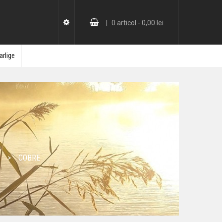
|
0
articol -
0,00 lei
arlige
COBRE