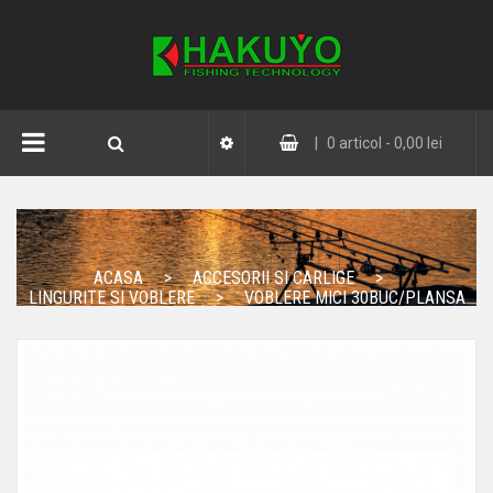
|
0
articol -
0,00 lei
ACASA
ACCESORII SI CARLIGE
LINGURITE SI VOBLERE
VOBLERE MICI 30BUC/PLANSA